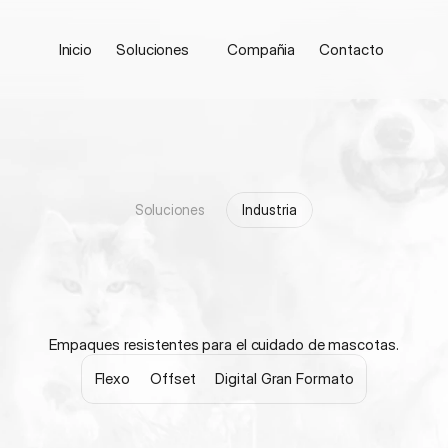
Inicio
Soluciones
Compañia
Contacto
Soluciones
Industria
M
a
s
c
o
t
a
s
Empaques resistentes para el cuidado de mascotas.
Flexo
Offset
Digital Gran Formato