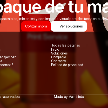
aque de tu ma
ostenibles, eficientes y con impacto visual para destacar en cualq
Cotizar ahora
Ver soluciones
Todas las páginas
s
Inicio
Soluciones
rabajamos?
Compañia
os
Contácto
recemos?
Política de privacidad
 reservados.
Made by Veintitrés