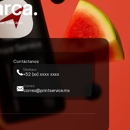
rca.
uier mercado.
Contáctanos
Télefono
+52 (xx) xxxx xxxx
Correo
correo@printservice.mx