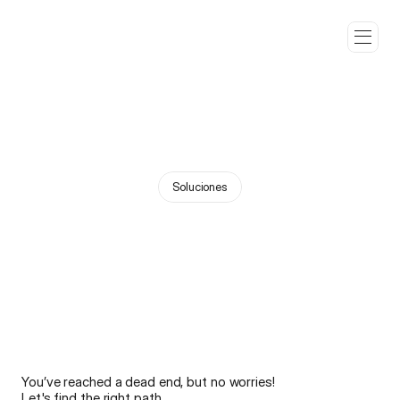
Soluciones
D
e
s
c
u
b
r
e
n
u
e
s
t
r
a
s
s
o
l
u
c
i
o
n
e
s
i
n
t
e
g
r
a
l
e
s
p
a
r
a
t
u
e
m
p
r
e
s
a
You’ve reached a dead end, but no worries! 
Let's find the right path.